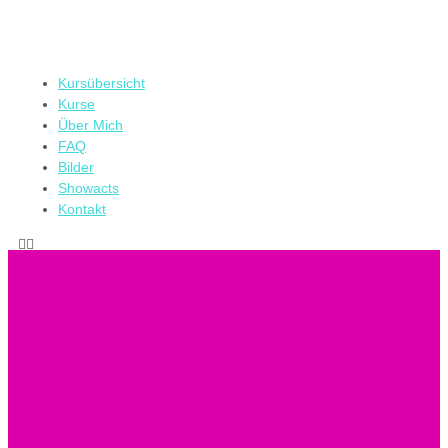
Kursübersicht
Kurse
Über Mich
FAQ
Bilder
Showacts
Kontakt
Kursübersicht
Kurse
Über Mich
FAQ
Bilder
Showacts
Kontakt