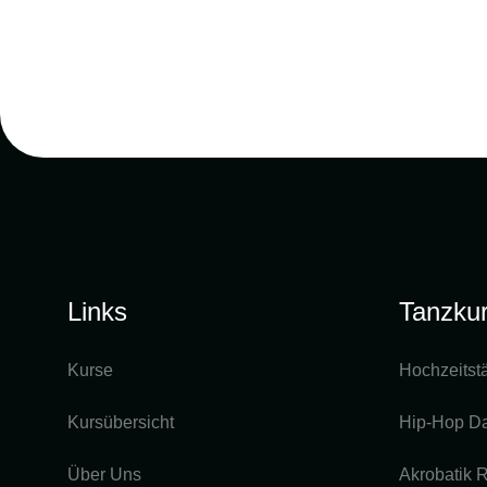
Links
Tanzku
Kurse
Hochzeitst
Kursübersicht
Hip-Hop D
Über Uns
Akrobatik R