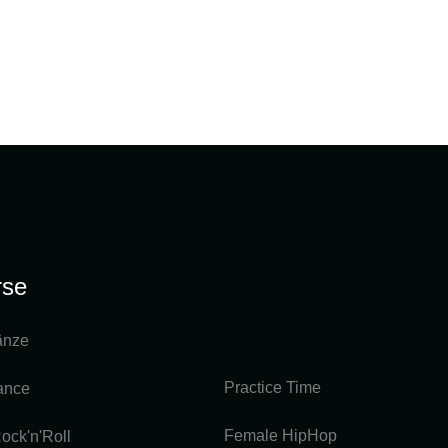
rse
änze
Practice Time
ance
Female HipHop
ock'n'Roll